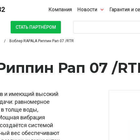
32
Компания
Новости
Гарантия и с
Поиск
СТАТЬ ПАРТНЁРОМ
Воблер RAPALA Риппин Рап 07 /RTR
иппин Рап 07 /RT
ков и имеющий высокий
одачи: равномерное
 в толще воды,
. Мощная вибрация
 создаётся системой
ьный вес обеспечивают