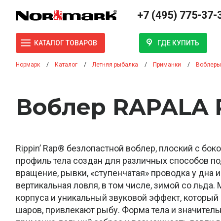
+7 (495) 775-37-
ГДЕ КУПИТЬ
КАТАЛОГ ТОВАРОВ
Нормарк
Каталог
Летняя рыбалка
Приманки
Воблеры
Воблер RAPALA Р
Rippin’ Rap® безлопастной воблер, плоский с бо
профиль тела создан для различных способов п
вращение, рывки, «ступенчатая» проводка у дна и
вертикальная ловля, в том числе, зимой со льда
корпуса и уникальный звуковой эффект, который
шаров, привлекают рыбу. Форма тела и значител