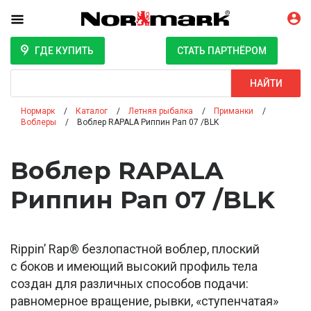
ГДЕ КУПИТЬ
СТАТЬ ПАРТНЁРОМ
Поиск
НАЙТИ
Нормарк
Каталог
Летняя рыбалка
Приманки
Воблеры
Воблер RAPALA Риппин Рап 07 /BLK
Воблер RAPALA
Риппин Рап 07 /BLK
Rippin’ Rap® безлопастной воблер, плоский
с боков и имеющий высокий профиль тела
создан для различных способов подачи:
равномерное вращение, рывки, «ступенчатая»