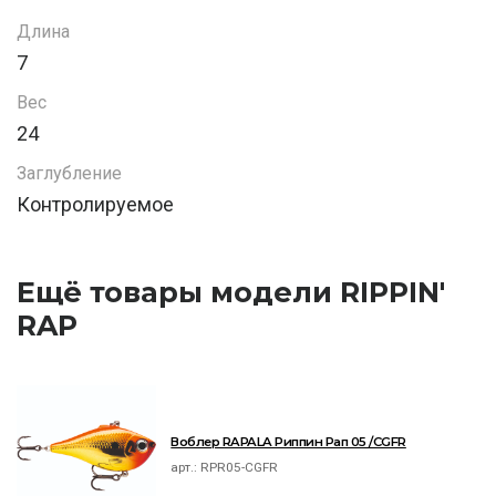
Длина
7
Вес
24
Заглубление
Контролируемое
Ещё товары модели RIPPIN'
RAP
Воблер RAPALA Риппин Рап 05 /CGFR
арт.:
RPR05-CGFR