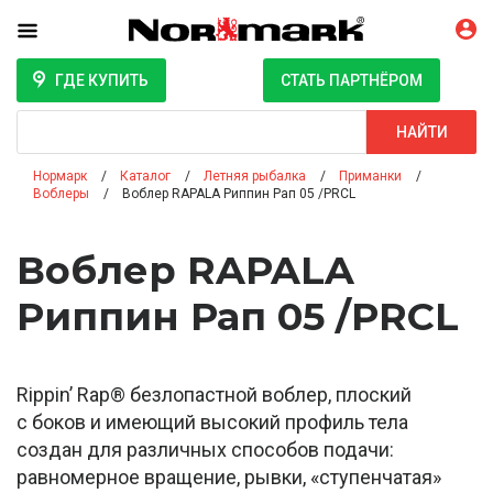
ГДЕ КУПИТЬ
СТАТЬ ПАРТНЁРОМ
Поиск
НАЙТИ
Нормарк
Каталог
Летняя рыбалка
Приманки
Воблеры
Воблер RAPALA Риппин Рап 05 /PRCL
Воблер RAPALA
Риппин Рап 05 /PRCL
Rippin’ Rap® безлопастной воблер, плоский
с боков и имеющий высокий профиль тела
создан для различных способов подачи:
равномерное вращение, рывки, «ступенчатая»