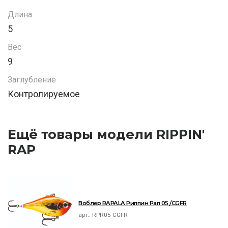
Длина
5
Вес
9
Заглубление
Контролируемое
Ещё товары модели RIPPIN'
RAP
Воблер RAPALA Риппин Рап 05 /CGFR
арт.:
RPR05-CGFR