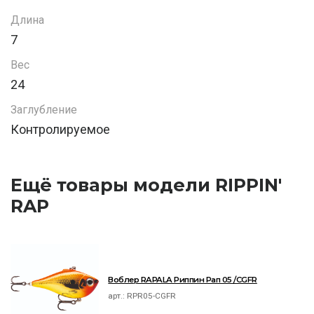
Длина
7
Вес
24
Заглубление
Контролируемое
Ещё товары модели RIPPIN'
RAP
Воблер RAPALA Риппин Рап 05 /CGFR
арт.:
RPR05-CGFR