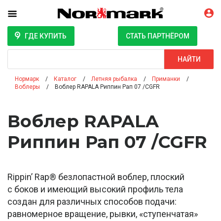
ГДЕ КУПИТЬ
СТАТЬ ПАРТНЁРОМ
Поиск
НАЙТИ
Нормарк
Каталог
Летняя рыбалка
Приманки
Воблеры
Воблер RAPALA Риппин Рап 07 /CGFR
Воблер RAPALA
Риппин Рап 07 /CGFR
Rippin’ Rap® безлопастной воблер, плоский
с боков и имеющий высокий профиль тела
создан для различных способов подачи:
равномерное вращение, рывки, «ступенчатая»