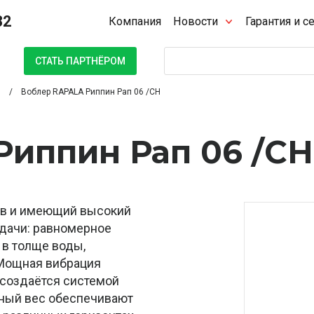
32
Компания
Новости
Гарантия и с
Поиск
СТАТЬ ПАРТНЁРОМ
Воблер RAPALA Риппин Рап 06 /CH
Риппин Рап 06 /CH
ков и имеющий высокий
одачи: равномерное
 в толще воды,
. Мощная вибрация
 создаётся системой
ьный вес обеспечивают