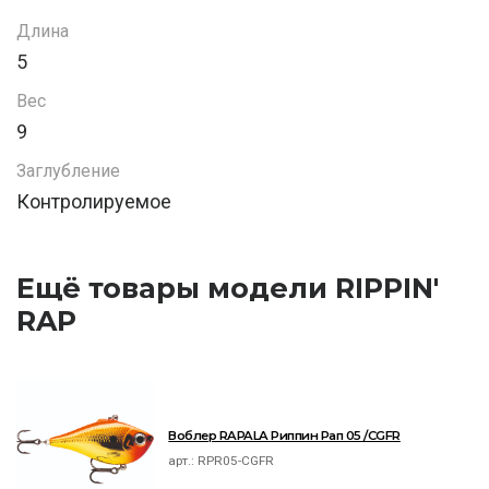
Длина
5
Вес
9
Заглубление
Контролируемое
Ещё товары модели RIPPIN'
RAP
Воблер RAPALA Риппин Рап 05 /CGFR
арт.:
RPR05-CGFR