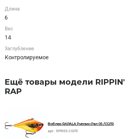
Длина
6
Вес
14
Заглубление
Контролируемое
Ещё товары модели RIPPIN'
RAP
Воблер RAPALA Риппин Рап 05 /CGFR
арт.:
RPR05-CGFR