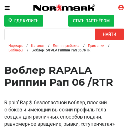
ГДЕ КУПИТЬ
СТАТЬ ПАРТНЁРОМ
Поиск
НАЙТИ
Нормарк
Каталог
Летняя рыбалка
Приманки
Воблеры
Воблер RAPALA Риппин Рап 06 /RTR
Воблер RAPALA
Риппин Рап 06 /RTR
Rippin’ Rap® безлопастной воблер, плоский
с боков и имеющий высокий профиль тела
создан для различных способов подачи:
равномерное вращение, рывки, «ступенчатая»