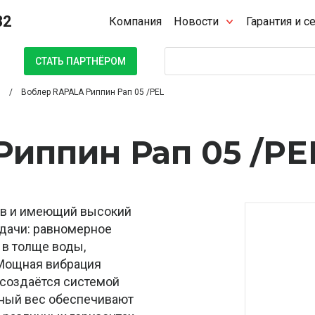
32
Компания
Новости
Гарантия и с
Поиск
СТАТЬ ПАРТНЁРОМ
Воблер RAPALA Риппин Рап 05 /PEL
иппин Рап 05 /PE
ков и имеющий высокий
одачи: равномерное
 в толще воды,
. Мощная вибрация
 создаётся системой
ьный вес обеспечивают