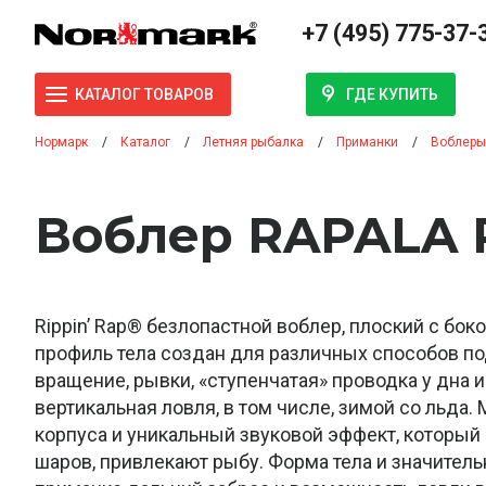
+7 (495) 775-37-
ГДЕ КУПИТЬ
КАТАЛОГ ТОВАРОВ
Нормарк
Каталог
Летняя рыбалка
Приманки
Воблеры
Воблер RAPALA Р
Rippin’ Rap® безлопастной воблер, плоский с бо
профиль тела создан для различных способов п
вращение, рывки, «ступенчатая» проводка у дна и
вертикальная ловля, в том числе, зимой со льда
корпуса и уникальный звуковой эффект, который
шаров, привлекают рыбу. Форма тела и значител