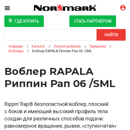
ГДЕ КУПИТЬ
СТАТЬ ПАРТНЁРОМ
Поиск
НАЙТИ
Нормарк
Каталог
Летняя рыбалка
Приманки
Воблеры
Воблер RAPALA Риппин Рап 06 /SML
Воблер RAPALA
Риппин Рап 06 /SML
Rippin’ Rap® безлопастной воблер, плоский
с боков и имеющий высокий профиль тела
создан для различных способов подачи:
равномерное вращение, рывки, «ступенчатая»