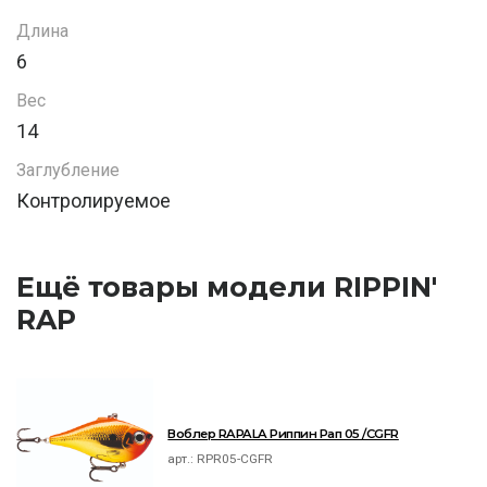
Длина
6
Вес
14
Заглубление
Контролируемое
Ещё товары модели RIPPIN'
RAP
Воблер RAPALA Риппин Рап 05 /CGFR
арт.:
RPR05-CGFR