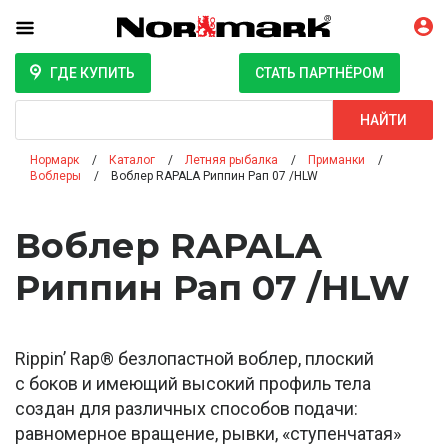
ГДЕ КУПИТЬ
СТАТЬ ПАРТНЁРОМ
Поиск
НАЙТИ
Нормарк
Каталог
Летняя рыбалка
Приманки
Воблеры
Воблер RAPALA Риппин Рап 07 /HLW
Воблер RAPALA
Риппин Рап 07 /HLW
Rippin’ Rap® безлопастной воблер, плоский
с боков и имеющий высокий профиль тела
создан для различных способов подачи:
равномерное вращение, рывки, «ступенчатая»