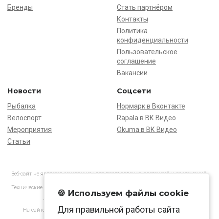
Бренды
Стать партнёром
Контакты
Политика
конфиденциальности
Пользовательское
соглашение
Вакансии
Новости
Соцсети
Рыбалка
Нормарк в Вконтакте
Велоспорт
Rapala в ВК Видео
Мероприятия
Okuma в ВК Видео
Статьи
Веб-сайт не является основанием для предъявления претензий и рекламаций,
информация является ознакомительной.
Технические характеристики товаров могут отличаться от указанных на сайте.
🍪 Используем файлы cookie
АО «Нормарк» ИНН 7728172512 ОГРН 1037739603505
Для правильной работы сайта
На сайте применяются
рекомендательные технологии
в соответствии
с законодательством РФ.