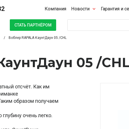
32
Компания
Новости
Гарантия и с
Поиск
СТАТЬ ПАРТНЁРОМ
Воблер RAPALA КаунтДаун 05 /CHL
КаунтДаун 05 /CH
атный отсчёт. Как им
риманке
 Таким образом получаем
 глубину очень легко.