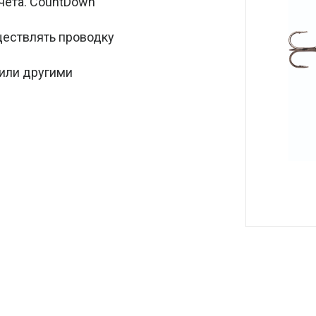
чета. CountDown
ществлять проводку
 или другими