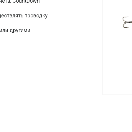
чета. CountDown
ществлять проводку
 или другими