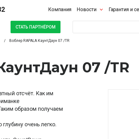
32
Компания
Новости
Гарантия и с
Поиск
СТАТЬ ПАРТНЁРОМ
Воблер RAPALA КаунтДаун 07 /TR
КаунтДаун 07 /TR
атный отсчёт. Как им
риманке
 Таким образом получаем
 глубину очень легко.