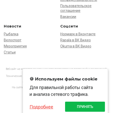
Пользовательское
соглашение
Вакансии
Новости
Соцсети
Рыбалка
Нормарк в Вконтакте
Велоспорт
Rapala в ВК Видео
Мероприятия
Okuma в ВК Видео
Статьи
Веб-сайт не является основанием для предъявления претензий и рекламаций,
информация является ознакомительной.
Технические характеристики товаров могут отличаться от указанных на сайте.
🍪 Используем файлы cookie
АО «Нормарк» ИНН 7728172512 ОГРН 1037739603505
Для правильной работы сайта
На сайте применяются
рекомендательные технологии
в соответствии
с законодательством РФ.
и анализа сетевого трафика.
Подробнее
ПРИНЯТЬ
© Normark, 2026 г.