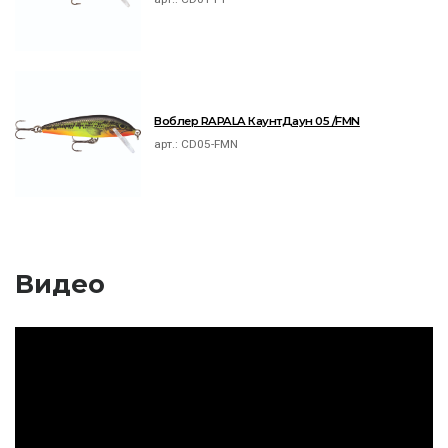
Воблер RAPALA КаунтДаун 05 /FMN
арт.:
CD05-FMN
Видео