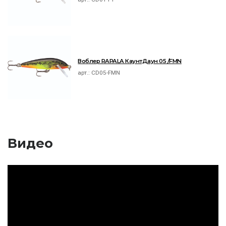
Воблер RAPALA КаунтДаун 05 /FMN
арт.:
CD05-FMN
Видео