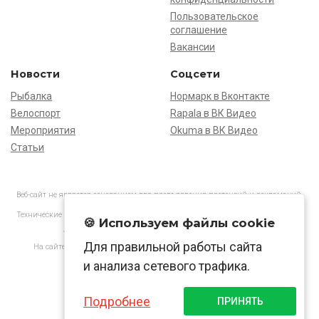
Пользовательское
соглашение
Вакансии
Новости
Соцсети
Рыбалка
Нормарк в Вконтакте
Велоспорт
Rapala в ВК Видео
Мероприятия
Okuma в ВК Видео
Статьи
Веб-сайт не является основанием для предъявления претензий и рекламаций,
информация является ознакомительной.
Технические характеристики товаров могут отличаться от указанных на сайте.
🍪 Используем файлы cookie
АО «Нормарк» ИНН 7728172512 ОГРН 1037739603505
Для правильной работы сайта
На сайте применяются
рекомендательные технологии
в соответствии
с законодательством РФ.
и анализа сетевого трафика.
Подробнее
ПРИНЯТЬ
© Normark, 2026 г.