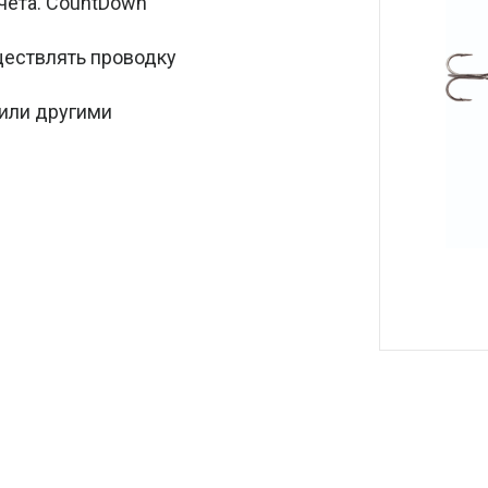
чета. CountDown
ществлять проводку
 или другими