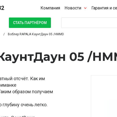
32
Компания
Новости
Гарантия и с
Поиск
СТАТЬ ПАРТНЁРОМ
Воблер RAPALA КаунтДаун 05 /HMMD
КаунтДаун 05 /H
атный отсчёт. Как им
риманке
 Таким образом получаем
 глубину очень легко.