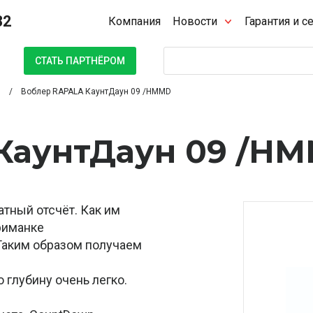
32
Компания
Новости
Гарантия и с
Поиск
СТАТЬ ПАРТНЁРОМ
Воблер RAPALA КаунтДаун 09 /HMMD
КаунтДаун 09 /H
атный отсчёт. Как им
риманке
 Таким образом получаем
 глубину очень легко.