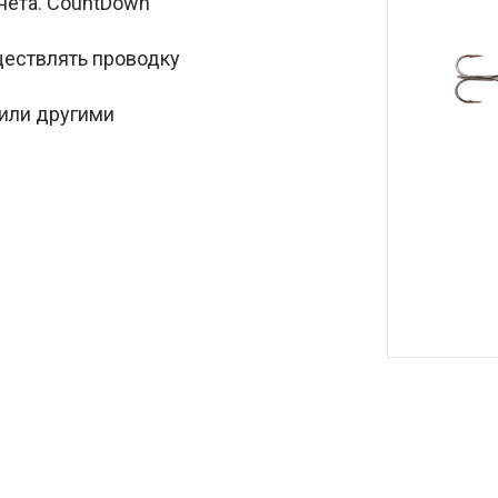
чета. CountDown
ществлять проводку
 или другими