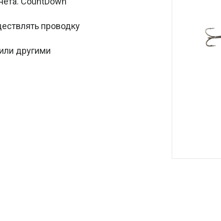
чета. CountDown
ществлять проводку
 или другими