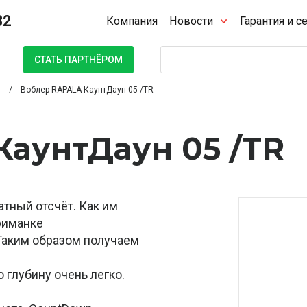
32
Компания
Новости
Гарантия и с
Поиск
СТАТЬ ПАРТНЁРОМ
Воблер RAPALA КаунтДаун 05 /TR
аунтДаун 05 /TR
атный отсчёт. Как им
риманке
 Таким образом получаем
 глубину очень легко.