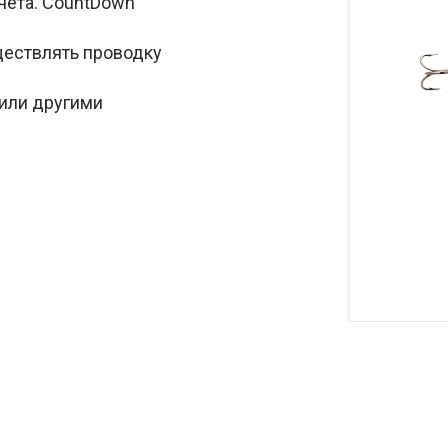
чета. CountDown
ществлять проводку
 или другими