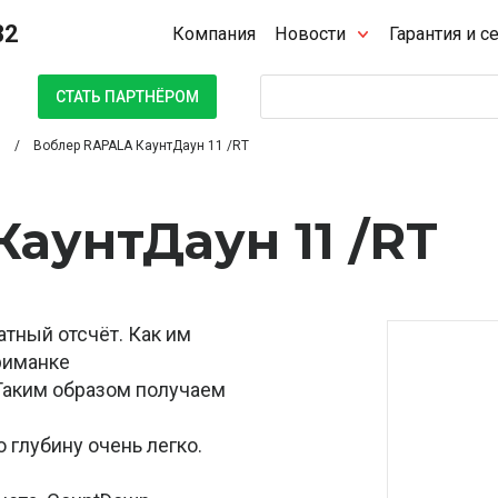
32
Компания
Новости
Гарантия и с
Поиск
СТАТЬ ПАРТНЁРОМ
Воблер RAPALA КаунтДаун 11 /RT
аунтДаун 11 /RT
атный отсчёт. Как им
риманке
 Таким образом получаем
 глубину очень легко.